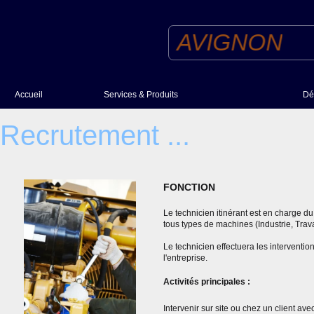
ES POUR AVIGNON
Accueil
Services & Produits
Dé
Produits
Recrutement ...
Services
FONCTION
Le technicien itinérant est en charge d
tous types de machines (Industrie, Travau
Le technicien effectuera les interventio
l'entreprise.
Activités principales :
Intervenir sur site ou chez un client a