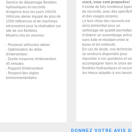
stock, vous sont proposées!
Service de dépannage flexibles
Il existe de très nombreux type
hydrauliques et raccords
de raccords, avec des spécifici
d'urgence tous les jours 24h/24.
et des usages propres.
Véhicule atelier équipé de plus de
Le bon choix des raccords est
1500 références et de machines
ainsi primordial pour un
nécessaires pour la réalisation sur
sertissage de qualité permettan
site de vos flexibles.
d’obtenir un assemblage précis
Moyens mis en oeuvres :
sans fuite et résistant entre le
tuyau et les embouts.
- Plusieurs véhicules atelier
En cas de doute, nos technicie
- Optimisation du délai
se rendrons disponible pour
d'intervention
répondre à vos questions et vo
- Durée moyenne d'intervention
accompagner dans le choix de
45 minutes.
flexibles hydrauliques et racco
- Rapport d'intervention
les mieux adaptés à vos besoi
- Respect des règles
environnementales
DONNEZ VOTRE AVIS S