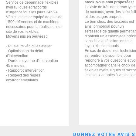
stock, vous sont proposées!
Service de dépannage flexibles
Il existe de très nombreux type
hydrauliques et raccords
de raccords, avec des spécifici
d'urgence tous les jours 24h/24.
et des usages propres.
Véhicule atelier équipé de plus de
Le bon choix des raccords est
1500 références et de machines
ainsi primordial pour un
nécessaires pour la réalisation sur
sertissage de qualité permettan
site de vos flexibles.
d’obtenir un assemblage précis
Moyens mis en oeuvres :
sans fuite et résistant entre le
tuyau et les embouts.
- Plusieurs véhicules atelier
En cas de doute, nos technicie
- Optimisation du délai
se rendrons disponible pour
d'intervention
répondre à vos questions et vo
- Durée moyenne d'intervention
accompagner dans le choix de
45 minutes.
flexibles hydrauliques et racco
- Rapport d'intervention
les mieux adaptés à vos besoi
- Respect des règles
environnementales
DONNEZ VOTRE AVIS S