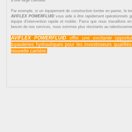
a une large clientèle.
Par exemple, si un équipement de construction tombe en panne, le te
AVIFLEX POWERFLUID
vous aide à être rapidement opérationnels gr
équipe d’intervention rapide et mobile. Parce que nous travaillons en
besoin de nos services, nous sommes plus résistants au ralentisseme
AVIFLEX POWERFLUID
offre une
excitante
opportu
tuyauteries hydrauliques pour les investisseurs qualifi
nouvelle carrière.