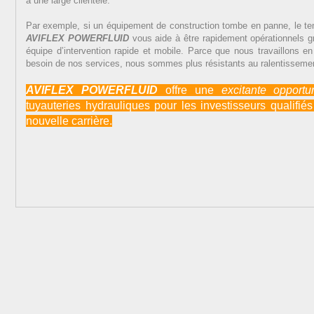
a une large clientèle.
Par exemple, si un équipement de construction tombe en panne, le te
AVIFLEX POWERFLUID
vous aide à être rapidement opérationnels gr
équipe d’intervention rapide et mobile. Parce que nous travaillons en
besoin de nos services, nous sommes plus résistants au ralentisseme
AVIFLEX POWERFLUID
offre une
excitante
opportu
tuyauteries hydrauliques pour les investisseurs qualifi
nouvelle carrière.