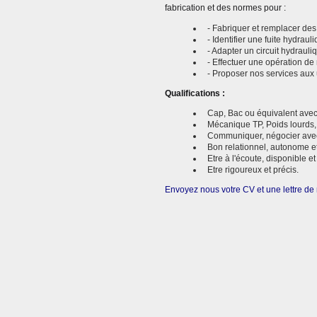
fabrication et des normes pour :
- Fabriquer et remplacer des
- Identifier une fuite hydraul
- Adapter un circuit hydraul
- Effectuer une opération de
- Proposer nos services aux u
Qualifications :
Cap, Bac ou équivalent avec
Mécanique TP, Poids lourds, a
Communiquer, négocier avec d
Bon relationnel, autonome e
Etre à l'écoute, disponible e
Etre rigoureux et précis.
Envoyez nous votre CV et une lettre de