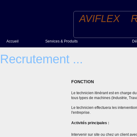
AVIFLEX R
Accueil
Services & Produits
Dé
Produits
Recrutement ...
Services
FONCTION
Le technicien itinérant est en charge d
tous types de machines (Industrie, Travau
Le technicien effectuera les interventio
l'entreprise.
Activités principales :
Intervenir sur site ou chez un client a