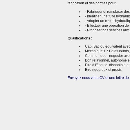
fabrication et des normes pour :
- Fabriquer et remplacer des
- Identifier une fuite hydraul
- Adapter un circuit hydraul
- Effectuer une opération de
- Proposer nos services aux u
Qualifications :
Cap, Bac ou équivalent avec
Mécanique TP, Poids lourds, a
Communiquer, négocier avec d
Bon relationnel, autonome e
Etre à l'écoute, disponible e
Etre rigoureux et précis.
Envoyez nous votre CV et une lettre de