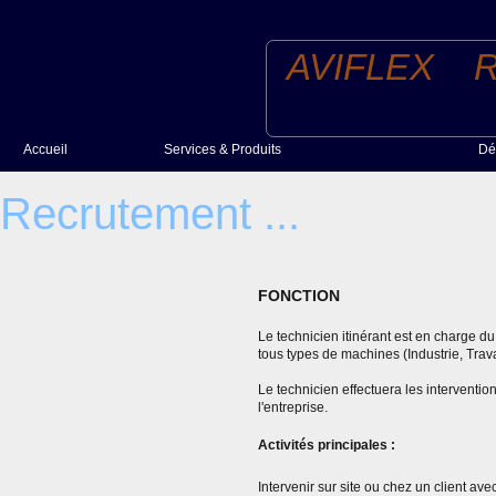
AVIFLEX R
Accueil
Services & Produits
Dé
Produits
Recrutement ...
Services
FONCTION
Le technicien itinérant est en charge d
tous types de machines (Industrie, Travau
Le technicien effectuera les interventio
l'entreprise.
Activités principales :
Intervenir sur site ou chez un client a