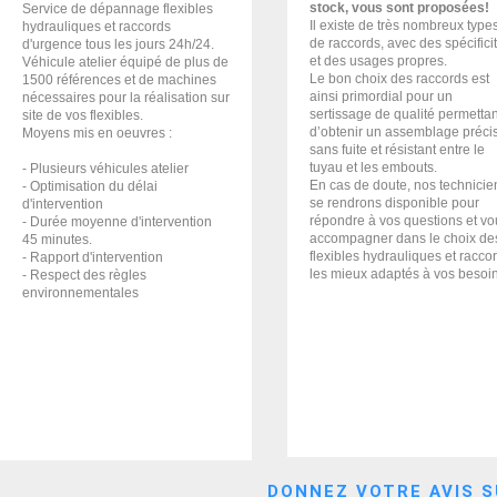
stock, vous sont proposées!
Service de dépannage flexibles
Il existe de très nombreux type
hydrauliques et raccords
de raccords, avec des spécifici
d'urgence tous les jours 24h/24.
et des usages propres.
Véhicule atelier équipé de plus de
Le bon choix des raccords est
1500 références et de machines
ainsi primordial pour un
nécessaires pour la réalisation sur
sertissage de qualité permettan
site de vos flexibles.
d’obtenir un assemblage précis
Moyens mis en oeuvres :
sans fuite et résistant entre le
tuyau et les embouts.
- Plusieurs véhicules atelier
En cas de doute, nos technicie
- Optimisation du délai
se rendrons disponible pour
d'intervention
répondre à vos questions et vo
- Durée moyenne d'intervention
accompagner dans le choix de
45 minutes.
flexibles hydrauliques et racco
- Rapport d'intervention
les mieux adaptés à vos besoi
- Respect des règles
environnementales
DONNEZ VOTRE AVIS S