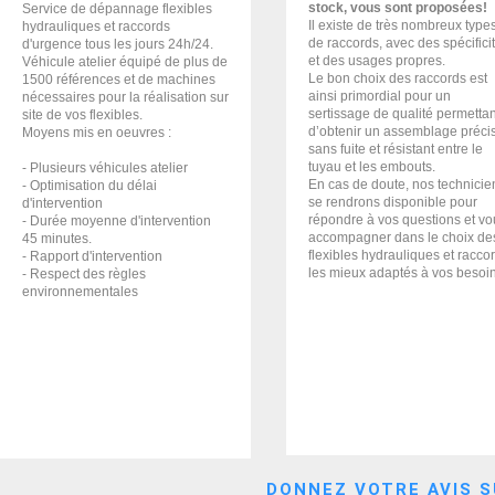
stock, vous sont proposées!
Service de dépannage flexibles
Il existe de très nombreux type
hydrauliques et raccords
de raccords, avec des spécifici
d'urgence tous les jours 24h/24.
et des usages propres.
Véhicule atelier équipé de plus de
Le bon choix des raccords est
1500 références et de machines
ainsi primordial pour un
nécessaires pour la réalisation sur
sertissage de qualité permettan
site de vos flexibles.
d’obtenir un assemblage précis
Moyens mis en oeuvres :
sans fuite et résistant entre le
tuyau et les embouts.
- Plusieurs véhicules atelier
En cas de doute, nos technicie
- Optimisation du délai
se rendrons disponible pour
d'intervention
répondre à vos questions et vo
- Durée moyenne d'intervention
accompagner dans le choix de
45 minutes.
flexibles hydrauliques et racco
- Rapport d'intervention
les mieux adaptés à vos besoi
- Respect des règles
environnementales
DONNEZ VOTRE AVIS S