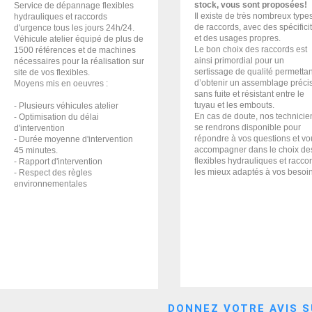
stock, vous sont proposées!
Service de dépannage flexibles
Il existe de très nombreux type
hydrauliques et raccords
de raccords, avec des spécifici
d'urgence tous les jours 24h/24.
et des usages propres.
Véhicule atelier équipé de plus de
Le bon choix des raccords est
1500 références et de machines
ainsi primordial pour un
nécessaires pour la réalisation sur
sertissage de qualité permettan
site de vos flexibles.
d’obtenir un assemblage précis
Moyens mis en oeuvres :
sans fuite et résistant entre le
tuyau et les embouts.
- Plusieurs véhicules atelier
En cas de doute, nos technicie
- Optimisation du délai
se rendrons disponible pour
d'intervention
répondre à vos questions et vo
- Durée moyenne d'intervention
accompagner dans le choix de
45 minutes.
flexibles hydrauliques et racco
- Rapport d'intervention
les mieux adaptés à vos besoi
- Respect des règles
environnementales
DONNEZ VOTRE AVIS S