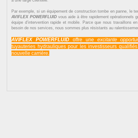
a une large clientèle.
Par exemple, si un équipement de construction tombe en panne, le te
AVIFLEX POWERFLUID
vous aide à être rapidement opérationnels gr
équipe d’intervention rapide et mobile. Parce que nous travaillons en
besoin de nos services, nous sommes plus résistants au ralentisseme
AVIFLEX POWERFLUID
offre une
excitante
opportu
tuyauteries hydrauliques pour les investisseurs qualifi
nouvelle carrière.