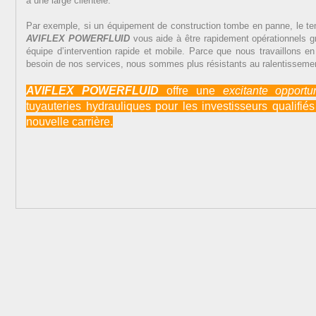
a une large clientèle.
Par exemple, si un équipement de construction tombe en panne, le te
AVIFLEX POWERFLUID
vous aide à être rapidement opérationnels gr
équipe d’intervention rapide et mobile. Parce que nous travaillons en
besoin de nos services, nous sommes plus résistants au ralentisseme
AVIFLEX POWERFLUID
offre une
excitante
opportu
tuyauteries hydrauliques pour les investisseurs qualifi
nouvelle carrière.