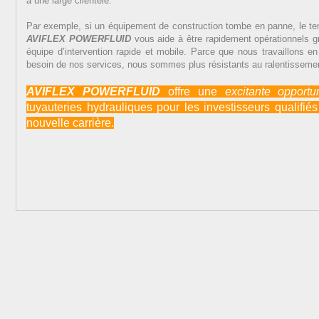
a une large clientèle.
Par exemple, si un équipement de construction tombe en panne, le te
AVIFLEX POWERFLUID
vous aide à être rapidement opérationnels gr
équipe d’intervention rapide et mobile. Parce que nous travaillons en
besoin de nos services, nous sommes plus résistants au ralentisseme
AVIFLEX POWERFLUID
offre une
excitante
opportu
tuyauteries hydrauliques pour les investisseurs qualifi
nouvelle carrière.