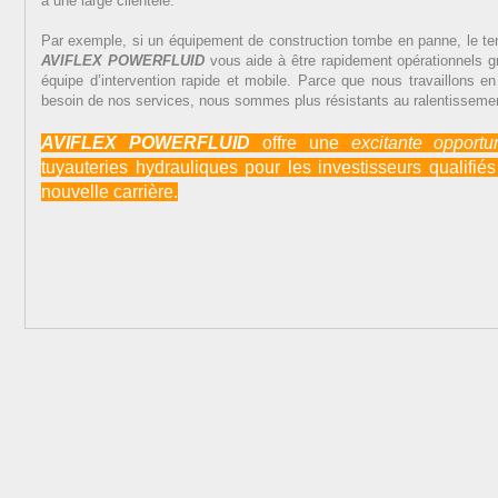
a une large clientèle.
Par exemple, si un équipement de construction tombe en panne, le te
AVIFLEX POWERFLUID
vous aide à être rapidement opérationnels gr
équipe d’intervention rapide et mobile. Parce que nous travaillons en
besoin de nos services, nous sommes plus résistants au ralentisseme
AVIFLEX POWERFLUID
offre une
excitante
opportu
tuyauteries hydrauliques pour les investisseurs qualifi
nouvelle carrière.