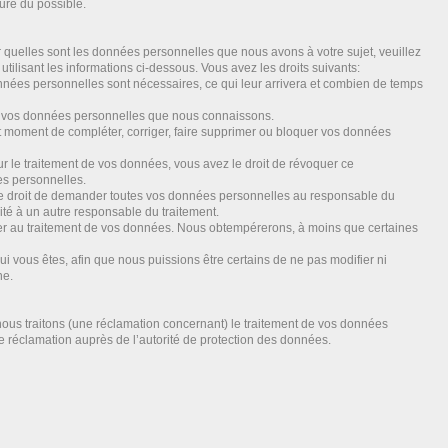
ure du possible.
 quelles sont les données personnelles que nous avons à votre sujet, veuillez
tilisant les informations ci-dessous. Vous avez les droits suivants:
nées personnelles sont nécessaires, ce qui leur arrivera et combien de temps
 à vos données personnelles que nous connaissons.
out moment de compléter, corriger, faire supprimer ou bloquer vos données
le traitement de vos données, vous avez le droit de révoquer ce
es personnelles.
le droit de demander toutes vos données personnelles au responsable du
lité à un autre responsable du traitement.
r au traitement de vos données. Nous obtempérerons, à moins que certaines
i vous êtes, afin que nous puissions être certains de ne pas modifier ni
ne.
 nous traitons (une réclamation concernant) le traitement de vos données
e réclamation auprès de l’autorité de protection des données.