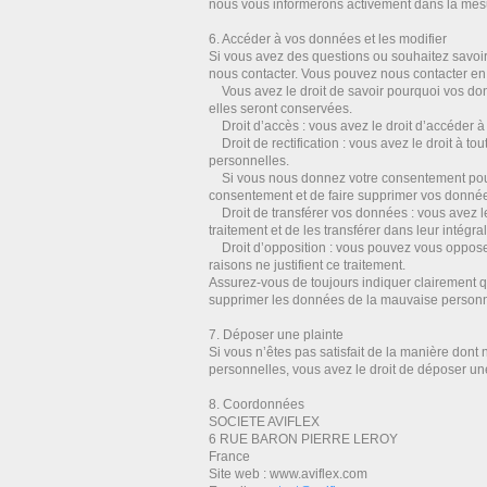
nous vous informerons activement dans la mes
6. Accéder à vos données et les modifier
Si vous avez des questions ou souhaitez savoir
nous contacter. Vous pouvez nous contacter en u
Vous avez le droit de savoir pourquoi vos don
elles seront conservées.
Droit d’accès : vous avez le droit d’accéder
Droit de rectification : vous avez le droit à t
personnelles.
Si vous nous donnez votre consentement pour 
consentement et de faire supprimer vos donné
Droit de transférer vos données : vous avez 
traitement et de les transférer dans leur intégra
Droit d’opposition : vous pouvez vous oppose
raisons ne justifient ce traitement.
Assurez-vous de toujours indiquer clairement qu
supprimer les données de la mauvaise person
7. Déposer une plainte
Si vous n’êtes pas satisfait de la manière dont
personnelles, vous avez le droit de déposer un
8. Coordonnées
SOCIETE AVIFLEX
6 RUE BARON PIERRE LEROY
France
Site web : www.aviflex.com