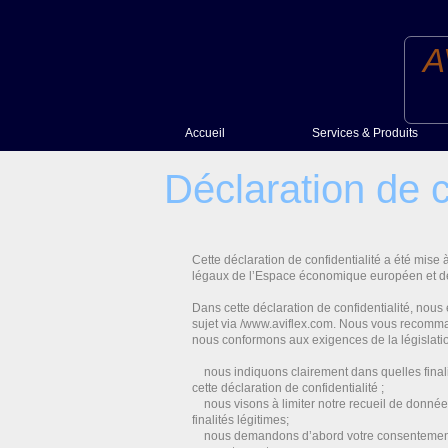
A
Accueil
Services & Produits
Prod
Déclaration de c
Serv
Cette déclaration de confidentialité a été mise
légaux de l’Espace économique européen et de
Dans cette déclaration de confidentialité, nou
sujet via /www.aviflex.com. Nous vous recomman
nous conformons aux exigences de la législation 
nous indiquons clairement dans quelles finali
cette déclaration de confidentialité ;
nous visons à limiter notre recueil de donné
finalités légitimes;
nous demandons d’abord votre consentement ex