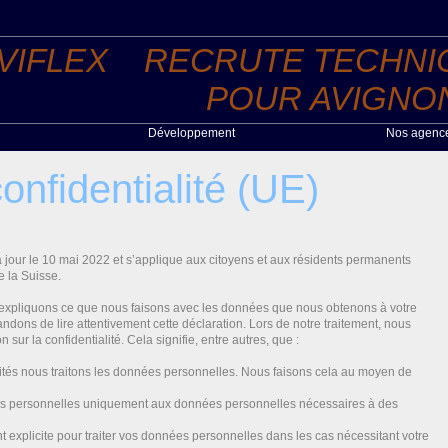
VIFLEX RECRUTE TECHNIC
POUR AVIGNO
Développement
Nos agenc
uits
Recrutement
onfidentialité (UE)
ices
Développement Réseau
 à jour le 10 mai 2022 et s’applique aux citoyens et aux résidents permanents
 la Suisse.
s expliquons ce que nous faisons avec les données que nous obtenons à votre
dons de lire attentivement cette déclaration. Lors de notre traitement, nous
sur la confidentialité. Cela signifie, entre autres, que :
tés nous traitons les données personnelles. Nous faisons cela au moyen de
es personnelles uniquement aux données personnelles nécessaires à des
plicite pour traiter vos données personnelles dans les cas nécessitant votre